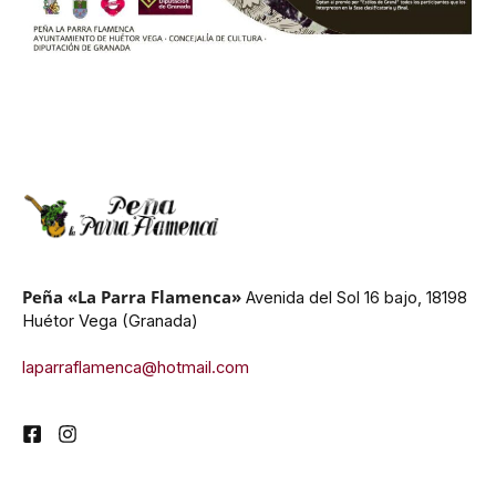
Peña «La Parra Flamenca»
Avenida del Sol 16 bajo, 18198
Huétor Vega (Granada)
laparraflamenca@hotmail.com
F
I
a
n
c
s
e
t