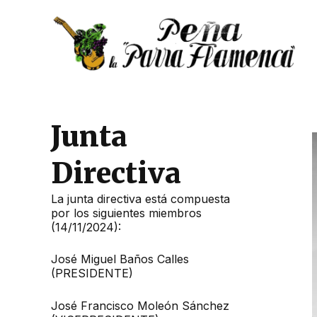
Ir
al
contenido
Junta
Directiva
La junta directiva está compuesta
por los siguientes miembros
(14/11/2024):
José Miguel Baños Calles
(PRESIDENTE)
José Francisco Moleón Sánchez