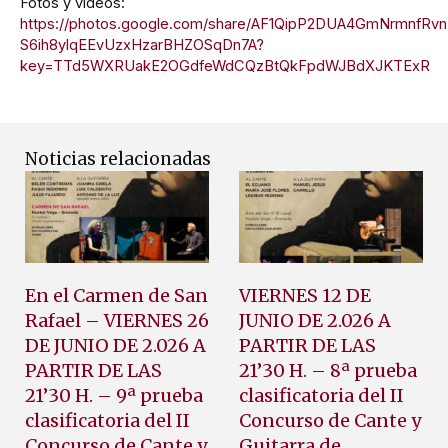
Fotos y vídeos:
https://photos.google.com/share/AF1QipP2DUA4GmNrmn
S6ih8ylqEEvUzxHzarBHZOSqDn7A?
key=TTd5WXRUakE2OGdfeWdCQzBtQkFpdWJBdXJKTExR
Noticias relacionadas
En el Carmen de San
VIERNES 12 DE
Rafael – VIERNES 26
JUNIO DE 2.026 A
DE JUNIO DE 2.026 A
PARTIR DE LAS
PARTIR DE LAS
21’30 H. – 8ª prueba
21’30 H. – 9ª prueba
clasificatoria del II
clasificatoria del II
Concurso de Cante y
Concurso de Cante y
Guitarra de