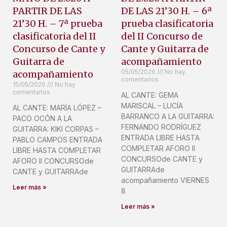
PARTIR DE LAS
DE LAS 21’30 H. – 6ª
21’30 H. – 7ª prueba
prueba clasificatoria
clasificatoria del II
del II Concurso de
Concurso de Cante y
Cante y Guitarra de
Guitarra de
acompañamiento
05/05/2026
No hay
acompañamiento
comentarios
15/05/2026
No hay
comentarios
AL CANTE: GEMA
MARISCAL – LUCÍA
AL CANTE: MARÍA LÓPEZ –
BARRANCO A LA GUITARRA:
PACO OCÓN A LA
FERNANDO RODRÍGUEZ
GUITARRA: KIKI CORPAS –
ENTRADA LIBRE HASTA
PABLO CAMPOS ENTRADA
COMPLETAR AFORO II
LIBRE HASTA COMPLETAR
CONCURSOde CANTE y
AFORO II CONCURSOde
GUITARRAde
CANTE y GUITARRAde
acompañamiento VIERNES
Leer más »
8
Leer más »