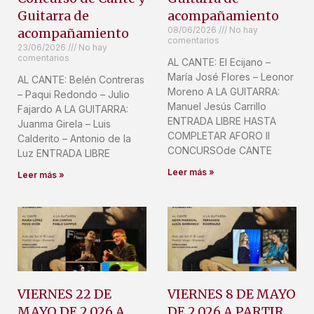
Guitarra de
acompañamiento
08/06/2026
No hay
acompañamiento
comentarios
23/06/2026
No hay
comentarios
AL CANTE: El Ecijano –
María José Flores – Leonor
AL CANTE: Belén Contreras
Moreno A LA GUITARRA:
– Paqui Redondo – Julio
Manuel Jesús Carrillo
Fajardo A LA GUITARRA:
ENTRADA LIBRE HASTA
Juanma Girela – Luis
COMPLETAR AFORO II
Calderito – Antonio de la
CONCURSOde CANTE
Luz ENTRADA LIBRE
Leer más »
Leer más »
VIERNES 22 DE
VIERNES 8 DE MAYO
MAYO DE 2.026 A
DE 2.026 A PARTIR