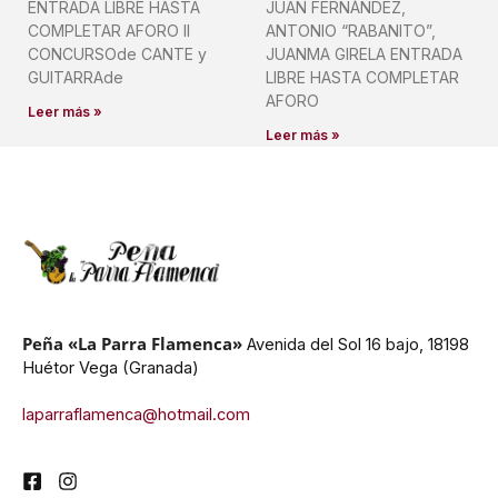
ENTRADA LIBRE HASTA
JUAN FERNÁNDEZ,
COMPLETAR AFORO II
ANTONIO “RABANITO”,
CONCURSOde CANTE y
JUANMA GIRELA ENTRADA
GUITARRAde
LIBRE HASTA COMPLETAR
AFORO
Leer más »
Leer más »
Peña «La Parra Flamenca»
Avenida del Sol 16 bajo, 18198
Huétor Vega (Granada)
laparraflamenca@hotmail.com
F
I