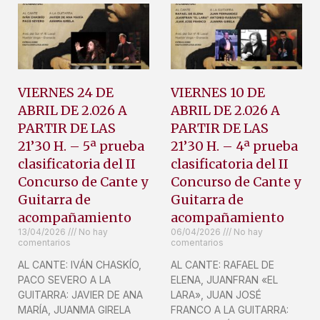
VIERNES 24 DE
VIERNES 10 DE
ABRIL DE 2.026 A
ABRIL DE 2.026 A
PARTIR DE LAS
PARTIR DE LAS
21’30 H. – 5ª prueba
21’30 H. – 4ª prueba
clasificatoria del II
clasificatoria del II
Concurso de Cante y
Concurso de Cante y
Guitarra de
Guitarra de
acompañamiento
acompañamiento
13/04/2026
No hay
06/04/2026
No hay
comentarios
comentarios
AL CANTE: IVÁN CHASKÍO,
AL CANTE: RAFAEL DE
PACO SEVERO A LA
ELENA, JUANFRAN «EL
GUITARRA: JAVIER DE ANA
LARA», JUAN JOSÉ
MARÍA, JUANMA GIRELA
FRANCO A LA GUITARRA: