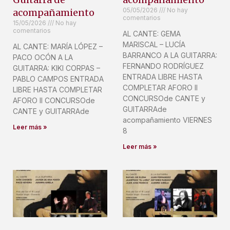
05/05/2026
No hay
acompañamiento
comentarios
15/05/2026
No hay
comentarios
AL CANTE: GEMA
MARISCAL – LUCÍA
AL CANTE: MARÍA LÓPEZ –
BARRANCO A LA GUITARRA:
PACO OCÓN A LA
FERNANDO RODRÍGUEZ
GUITARRA: KIKI CORPAS –
ENTRADA LIBRE HASTA
PABLO CAMPOS ENTRADA
COMPLETAR AFORO II
LIBRE HASTA COMPLETAR
CONCURSOde CANTE y
AFORO II CONCURSOde
GUITARRAde
CANTE y GUITARRAde
acompañamiento VIERNES
Leer más »
8
Leer más »