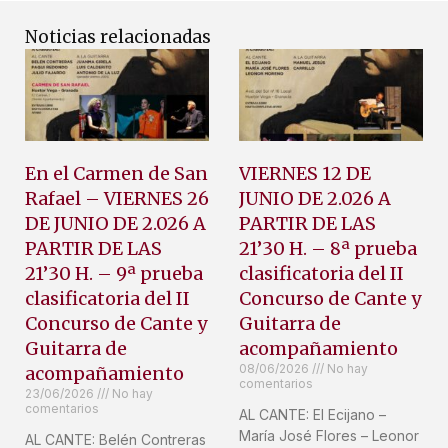
Noticias relacionadas
En el Carmen de San
VIERNES 12 DE
Rafael – VIERNES 26
JUNIO DE 2.026 A
DE JUNIO DE 2.026 A
PARTIR DE LAS
PARTIR DE LAS
21’30 H. – 8ª prueba
21’30 H. – 9ª prueba
clasificatoria del II
clasificatoria del II
Concurso de Cante y
Concurso de Cante y
Guitarra de
Guitarra de
acompañamiento
08/06/2026
No hay
acompañamiento
comentarios
23/06/2026
No hay
comentarios
AL CANTE: El Ecijano –
María José Flores – Leonor
AL CANTE: Belén Contreras