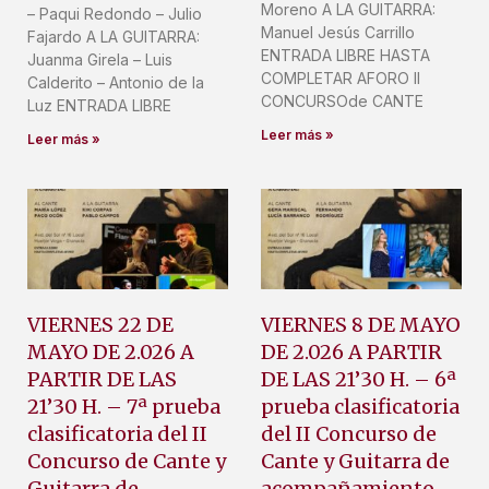
Moreno A LA GUITARRA:
– Paqui Redondo – Julio
Manuel Jesús Carrillo
Fajardo A LA GUITARRA:
ENTRADA LIBRE HASTA
Juanma Girela – Luis
COMPLETAR AFORO II
Calderito – Antonio de la
CONCURSOde CANTE
Luz ENTRADA LIBRE
Leer más »
Leer más »
VIERNES 22 DE
VIERNES 8 DE MAYO
MAYO DE 2.026 A
DE 2.026 A PARTIR
PARTIR DE LAS
DE LAS 21’30 H. – 6ª
21’30 H. – 7ª prueba
prueba clasificatoria
clasificatoria del II
del II Concurso de
Concurso de Cante y
Cante y Guitarra de
Guitarra de
acompañamiento