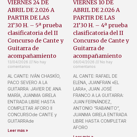
VIERNES 24 DE
VIERNES 10 DE
ABRIL DE 2.026 A
ABRIL DE 2.026 A
PARTIR DE LAS
PARTIR DE LAS
21’30 H. – 5ª prueba
21’30 H. – 4ª prueba
clasificatoria del II
clasificatoria del II
Concurso de Cante y
Concurso de Cante y
Guitarra de
Guitarra de
acompañamiento
acompañamiento
13/04/2026
No hay
06/04/2026
No hay
comentarios
comentarios
AL CANTE: IVÁN CHASKÍO,
AL CANTE: RAFAEL DE
PACO SEVERO A LA
ELENA, JUANFRAN «EL
GUITARRA: JAVIER DE ANA
LARA», JUAN JOSÉ
MARÍA, JUANMA GIRELA
FRANCO A LA GUITARRA:
ENTRADA LIBRE HASTA
JUAN FERNÁNDEZ,
COMPLETAR AFORO II
ANTONIO “RABANITO”,
CONCURSOde CANTE y
JUANMA GIRELA ENTRADA
GUITARRAde
LIBRE HASTA COMPLETAR
AFORO
Leer más »
Leer más »